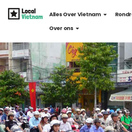
Ga
OPEN ALLES 
naar
Alles Over Vietnam
Rondr
de
OPEN OVER ONS
Over ons
inhoud