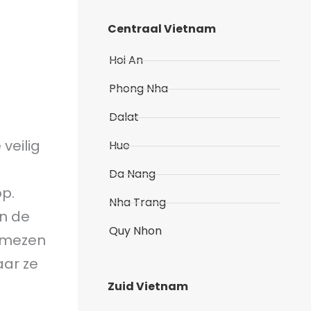
Centraal Vietnam
Hoi An
Phong Nha
Dalat
veilig
Hue
Da Nang
p.
Nha Trang
en de
Quy Nhon
namezen
aar ze
Zuid Vietnam