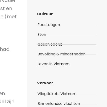
rvatief
st en
Cultuur
en (met
Feestdagen
Eten
Geschiedenis
ehad.
Bevolking & minderheden
Leven in Vietnam
Vervoer
zen
Vliegtickets Vietnam
l zijn.
Binnenlandse vluchten