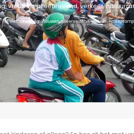
lig: vrouwen, alleenreizend, verkeer, natuu
s
/ Is Vietnam veilig: vrouwen, alleenreizend, verkeer, natuurra