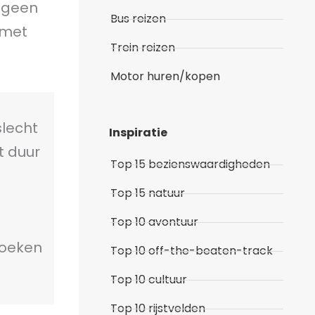
n geen
Bus reizen
 met
Trein reizen
Motor huren/kopen
slecht
Inspiratie
t duur
Top 15 bezienswaardigheden
Top 15 natuur
Top 10 avontuur
 boeken
Top 10 off-the-beaten-track
Top 10 cultuur
Top 10 rijstvelden