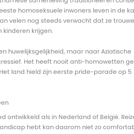
ietnamese samenleving traditioneel en conse
meeste homoseksuele inwoners leven in de ka
t van velen nog steeds verwacht dat ze trouw
 kinderen krijgen.
n huwelijksgelijkheid, maar naar Aziatische
gressief. Het heeft nooit anti-homowetten g
Het land hield zijn eerste pride-parade op 5
een
ed ontwikkeld als in Nederland of België. Rei
handicap hebt kan daarom niet zo comfortabe