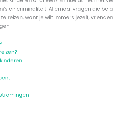
met kinderen of alleen? En hoe zit het met ve
’s en criminaliteit. Allemaal vragen die bela
 reizen, want je wilt immers jezelf, vrienden
ngen.
?
reizen?
 kinderen
bent
?
rstromingen