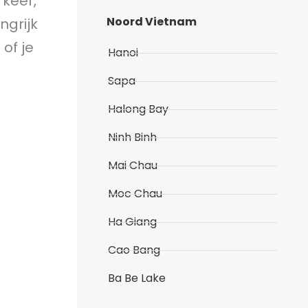
rkeer,
Noord Vietnam
ngrijk
 of je
Hanoi
Sapa
Halong Bay
Ninh Binh
Mai Chau
Moc Chau
Ha Giang
Cao Bang
Ba Be Lake