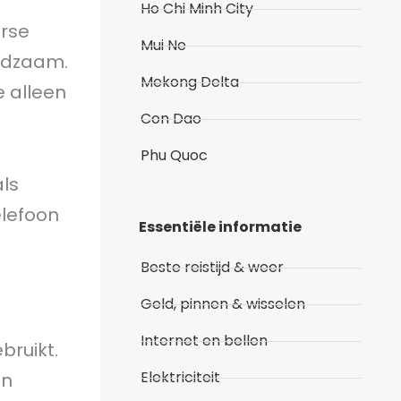
Ho Chi Minh City
rse
Mui Ne
eldzaam.
Mekong Delta
e alleen
Con Dao
Phu Quoc
als
elefoon
Essentiële informatie
Beste reistijd & weer
Geld, pinnen & wisselen
Internet en bellen
bruikt.
Elektriciteit
en