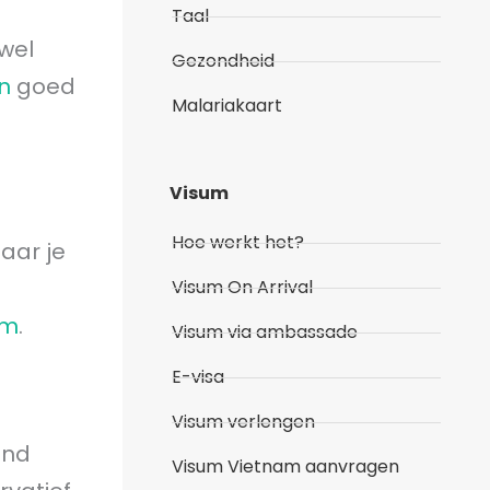
Taal
 wel
Gezondheid
n
goed
Malariakaart
Visum
Hoe werkt het?
aar je
Visum On Arrival
am
.
Visum via ambassade
E-visa
Visum verlengen
and
Visum Vietnam aanvragen