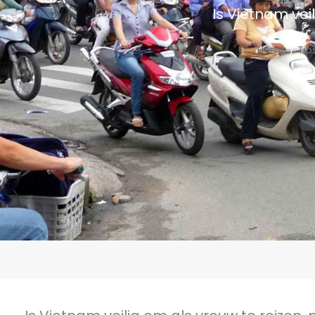
Is Vietnam vei
Home
/
Tip