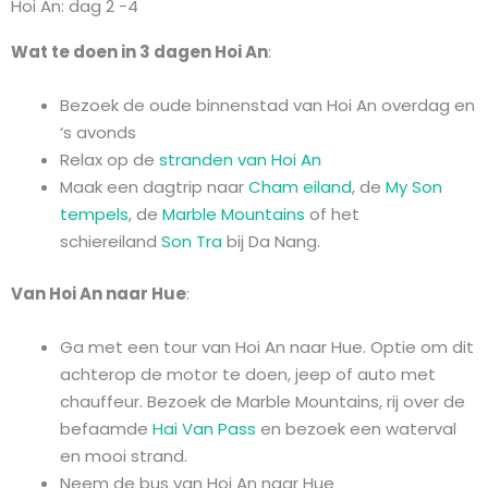
Hoi An: dag 2 -4
Wat te doen in 3 dagen Hoi An
:
Bezoek de oude binnenstad van Hoi An overdag en
‘s avonds
Relax op de
stranden van Hoi An
Maak een dagtrip naar
Cham eiland
, de
My Son
tempels
, de
Marble Mountains
of het
schiereiland
Son Tra
bij Da Nang.
Van Hoi An naar Hue
:
Ga met een tour van Hoi An naar Hue. Optie om dit
achterop de motor te doen, jeep of auto met
chauffeur. Bezoek de Marble Mountains, rij over de
befaamde
Hai Van Pass
en bezoek een waterval
en mooi strand.
Neem de bus van Hoi An naar Hue