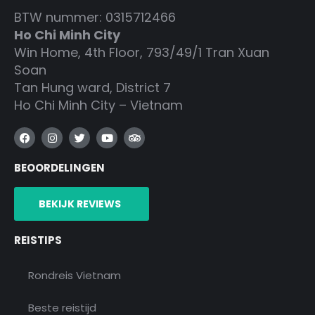
BTW nummer: 0315712466
Ho Chi Minh City
Win Home, 4th Floor, 793/49/1 Tran Xuan
Soan
Tan Hung ward, District 7
Ho Chi Minh City – Vietnam
F
I
T
Y
T
a
n
w
o
r
c
s
i
u
i
BEOORDELINGEN
e
t
t
t
p
b
a
t
u
a
o
g
e
b
d
o
r
r
e
v
BEKIJK REVIEWS
k
a
i
m
s
o
REISTIPS
r
Rondreis Vietnam
Beste reistijd