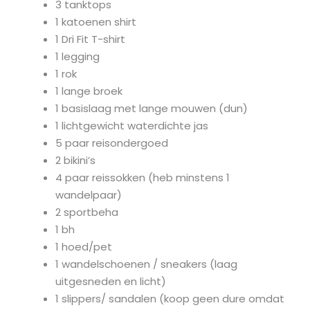
3 tanktops
1 katoenen shirt
1 Dri Fit T-shirt
1 legging
1 rok
1 lange broek
1 basislaag met lange mouwen (dun)
1 lichtgewicht waterdichte jas
5 paar reisondergoed
2 bikini’s
4 paar reissokken (heb minstens 1
wandelpaar)
2 sportbeha
1 bh
1 hoed/pet
1 wandelschoenen / sneakers (laag
uitgesneden en licht)
1 slippers/ sandalen (koop geen dure omdat