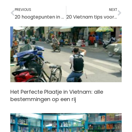
Vorige
Vo
PREVIOUS
NEXT
20 hoogtepunten in Vietnam
20 Vietnam tips voor de perfecte reis
Het Perfecte Plaatje in Vietnam: alle
bestemmingen op een rij