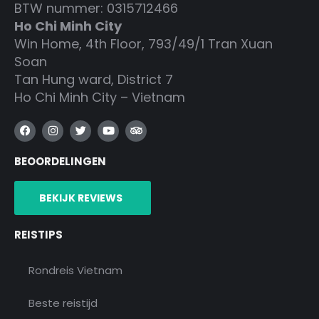
BTW nummer: 0315712466
Ho Chi Minh City
Win Home, 4th Floor, 793/49/1 Tran Xuan
Soan
Tan Hung ward, District 7
Ho Chi Minh City – Vietnam
F
I
T
Y
T
a
n
w
o
r
c
s
i
u
i
BEOORDELINGEN
e
t
t
t
p
b
a
t
u
a
o
g
e
b
d
o
r
r
e
v
BEKIJK REVIEWS
k
a
i
m
s
o
REISTIPS
r
Rondreis Vietnam
Beste reistijd