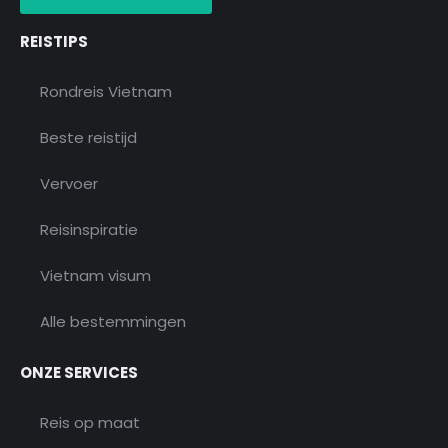
k
a
i
m
s
o
REISTIPS
r
Rondreis Vietnam
Beste reistijd
Vervoer
Reisinspiratie
Vietnam visum
Alle bestemmingen
ONZE SERVICES
Reis op maat