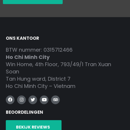
ONS KANTOOR
BTW nummer: 0315712466
Ho Chi Minh City
Win Home, 4th Floor, 793/49/1 Tran Xuan
Soan
Tan Hung ward, District 7
Ho Chi Minh City – Vietnam
F
I
T
Y
T
a
n
w
o
r
c
s
i
u
i
BEOORDELINGEN
e
t
t
t
p
b
a
t
u
a
o
g
e
b
d
o
r
r
e
v
BEKIJK REVIEWS