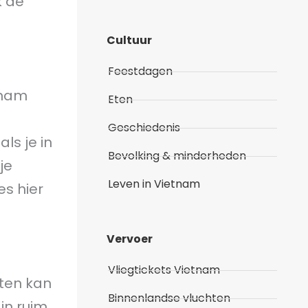
k de
Cultuur
Feestdagen
tnam
Eten
Geschiedenis
ls je in
Bevolking & minderheden
je
Leven in Vietnam
es hier
Vervoer
Vliegtickets Vietnam
iten kan
Binnenlandse vluchten
in ruim