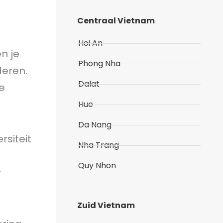
Centraal Vietnam
Hoi An
n je
Phong Nha
deren.
Dalat
e
Hue
Da Nang
siteit
Nha Trang
Quy Nhon
r
Zuid Vietnam