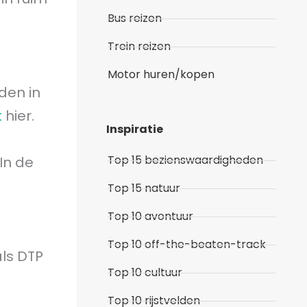
Bus reizen
Trein reizen
Motor huren/kopen
den in
t
hier.
Inspiratie
Top 15 bezienswaardigheden
In de
Top 15 natuur
Top 10 avontuur
Top 10 off-the-beaten-track
als DTP
Top 10 cultuur
Top 10 rijstvelden