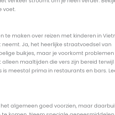
Het verkeer stroomt om je heen verder. Bekij
e voet.
en te maken over reizen met kinderen in Vie
 neemt. Ja, het heerlijke straatvoedsel van
elige buikjes, maar je voorkomt problemen a
lleen maaltijden die vers zijn bereid terwijl 
s is meestal prima in restaurants en bars. Le
er het algemeen goed voorzien, maar daarbu
n te komen. Neem speciale geneesmiddelen 