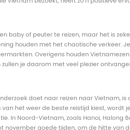
 die Vietnam bezoekt, heeft zo’n positieve erv
en baby of peuter te reizen, maar het is zeke
kening houden met het chaotische verkeer. Je
supermarkten. Overigens houden Vietnamezen
 zullen je daarom met veel plezier ontvange
onderzoek doet naar reizen naar Vietnam, is 
s van het weer de beste reistijd kiest, wordt j
ie. In Noord-Vietnam, zoals Hanoi, Halong B
ot november goede tijden, om de hitte van 