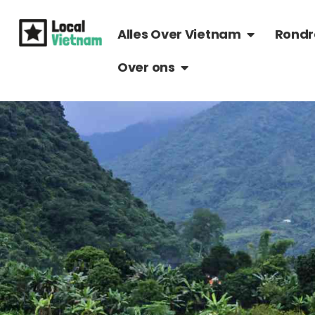
Ga
OPEN ALLES 
naar
Alles Over Vietnam
Rondr
de
OPEN OVER ONS
Over ons
inhoud