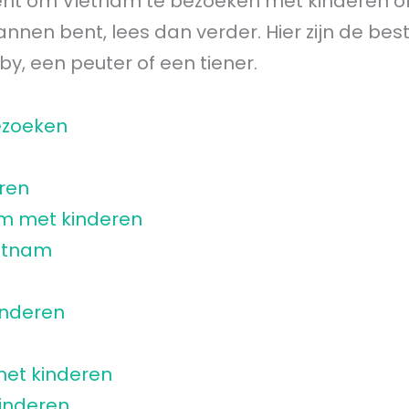
bent om Vietnam te bezoeken met kinderen o
nen bent, lees dan verder. Hier zijn de best
y, een peuter of een tiener.
ezoeken
eren
am met kinderen
ietnam
inderen
et kinderen
inderen