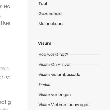
Taal
ls Ho
Gezondheid
t
 Hue
Malariakaart
Visum
Hoe werkt het?
Visum On Arrival
ten;
Visum via ambassade
en er
E-visa
Visum verlengen
matig
Visum Vietnam aanvragen