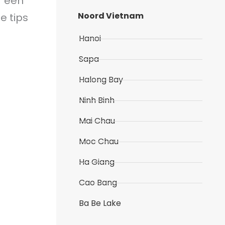
f een
Noord Vietnam
e tips
Hanoi
Sapa
Halong Bay
Ninh Binh
Mai Chau
Moc Chau
Ha Giang
Cao Bang
Ba Be Lake