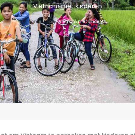
Vietnam met kinderen
Home
/
Tips
/ Vietnam met kinderen