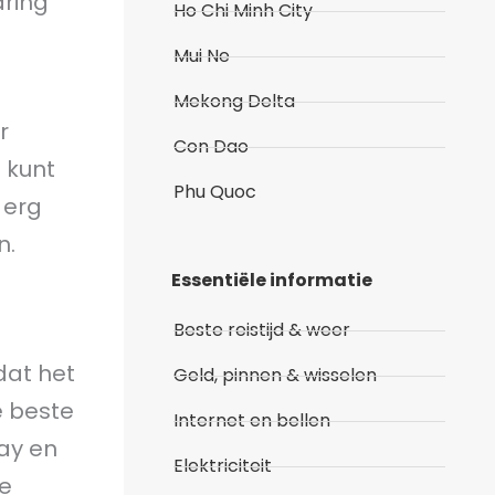
aring
Ho Chi Minh City
Mui Ne
Mekong Delta
r
Con Dao
 kunt
Phu Quoc
 erg
n.
Essentiële informatie
Beste reistijd & weer
dat het
Geld, pinnen & wisselen
e beste
Internet en bellen
ay en
Elektriciteit
de