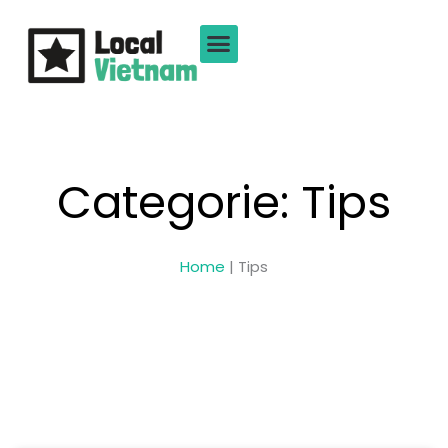
Ga
naar
de
inhoud
Categorie: Tips
Home
|
Tips
Pagina
Pagina
Pagina
Pagina