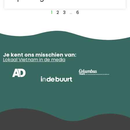
1
2
3
…
6
Je kent ons misschien van:
Lokaal Vietnam in de media