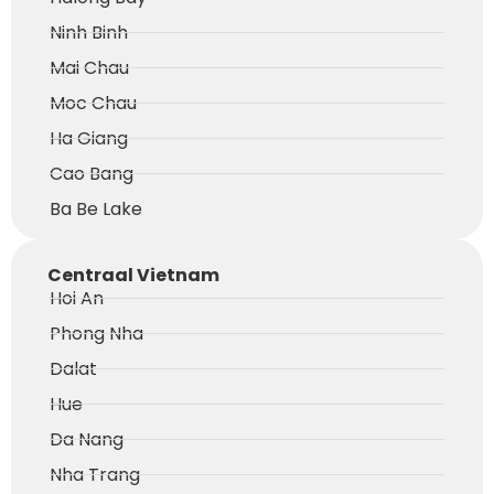
Ninh Binh
Mai Chau
Moc Chau
Ha Giang
Cao Bang
Ba Be Lake
Centraal Vietnam
Hoi An
Phong Nha
Dalat
Hue
Da Nang
Nha Trang