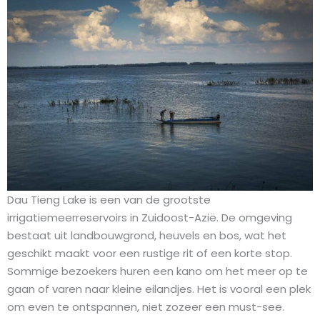
Dau Tieng Lake is een van de grootste
irrigatiemeerreservoirs in Zuidoost-Azië. De omgeving
bestaat uit landbouwgrond, heuvels en bos, wat het
geschikt maakt voor een rustige rit of een korte stop.
Sommige bezoekers huren een kano om het meer op te
gaan of varen naar kleine eilandjes. Het is vooral een plek
om even te ontspannen, niet zozeer een must-see.