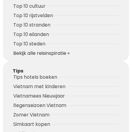
Top 10 cultuur
Top 10 rijstvelden
Top 10 stranden
Top 10 eilanden
Top 10 steden
Bekijk alle reisinspiratie »
Tips
Tips hotels boeken
Vietnam met kinderen
Vietnamees Nieuwjaar
Regenseizoen Vietnam
Zomer Vietnam
Simkaart kopen