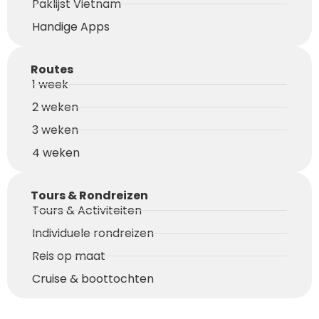
Paklijst Vietnam
Handige Apps
Routes
1 week
2 weken
3 weken
4 weken
Tours & Rondreizen
Tours & Activiteiten
Individuele rondreizen
Reis op maat
Cruise & boottochten