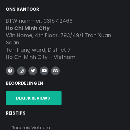
ONS KANTOOR
BTW nummer: 0315712466
Ho Chi Minh City
Win Home, 4th Floor, 793/49/1 Tran Xuan
Soan
Tan Hung ward, District 7
Ho Chi Minh City – Vietnam
F
I
T
Y
T
a
n
w
o
r
c
s
i
u
i
BEOORDELINGEN
e
t
t
t
p
b
a
t
u
a
o
g
e
b
d
o
r
r
e
v
BEKIJK REVIEWS
k
a
i
m
s
o
REISTIPS
r
Rondreis Vietnam