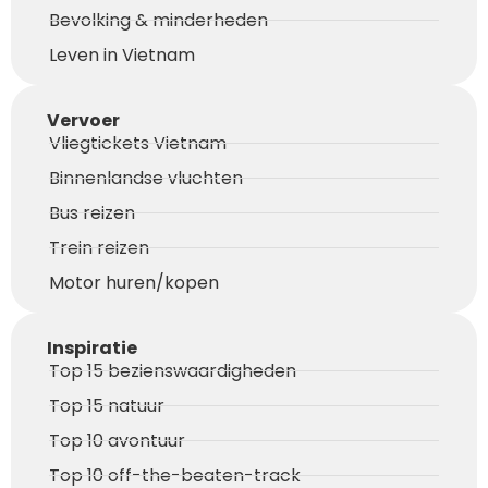
Bevolking & minderheden
Leven in Vietnam
Vervoer
Vliegtickets Vietnam
Binnenlandse vluchten
Bus reizen
Trein reizen
Motor huren/kopen
Inspiratie
Top 15 bezienswaardigheden
Top 15 natuur
Top 10 avontuur
Top 10 off-the-beaten-track