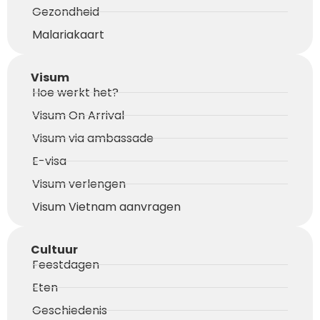
Gezondheid
Malariakaart
Visum
Hoe werkt het?
Visum On Arrival
Visum via ambassade
E-visa
Visum verlengen
Visum Vietnam aanvragen
Cultuur
Feestdagen
Eten
Geschiedenis