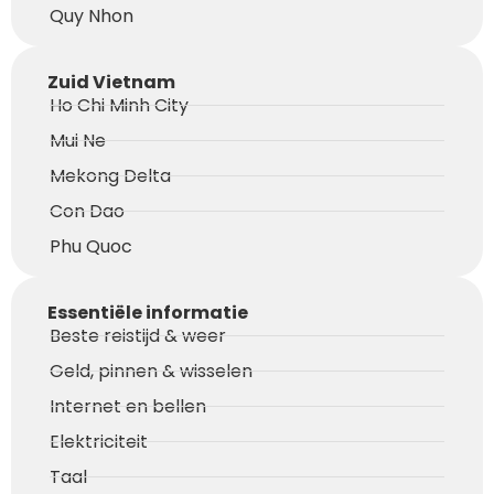
Quy Nhon
Zuid Vietnam
Ho Chi Minh City
Mui Ne
Mekong Delta
Con Dao
Phu Quoc
Essentiële informatie
Beste reistijd & weer
Geld, pinnen & wisselen
Internet en bellen
Elektriciteit
Taal