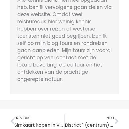
Alle kennis die ik hiermee opgedaan
heb, ben ik vervolgens gaan delen via
deze website. Omdat veel
reisbureaus hier weinig kennis
hebben over reizen of westerse
toeristen niet goed begrijpen, ben ik
zelf op mijn blog tours en rondreizen
gaan aanbieden. Mijn tours zijn vooral
gericht op veel contact met de
lokale bevolking, de cultuur en het
ontdekken van de prachtige
ongerepte natuur.
Vorige
Vo
PREVIOUS
NEXT
Simkaart kopen in Vietnam – Beste providers, winkels & kosten
District 1 (centrum) van Ho Chi Minh City