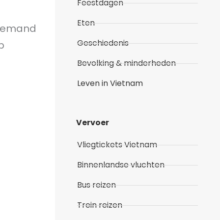
Feestdagen
Eten
 iemand
Geschiedenis
p
Bevolking & minderheden
Leven in Vietnam
Vervoer
Vliegtickets Vietnam
Binnenlandse vluchten
Bus reizen
Trein reizen