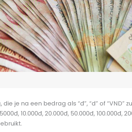
e je na een bedrag als “đ”, “d” of “VND” zul
5000đ, 10.000đ, 20.000đ, 50.000đ, 100.000đ, 2
ebruikt.