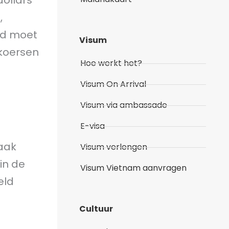
dollars
,
ld moet
Visum
koersen
Hoe werkt het?
Visum On Arrival
Visum via ambassade
E-visa
vaak
Visum verlengen
in de
Visum Vietnam aanvragen
eld
Cultuur