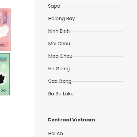
Sapa
Halong Bay
Ninh Binh
Mai Chau
Moc Chau
Ha Giang
Cao Bang
Ba Be Lake
Centraal Vietnam
Hoi An