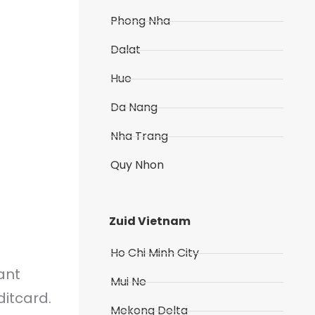
Phong Nha
Dalat
Hue
Da Nang
Nha Trang
Quy Nhon
Zuid Vietnam
Ho Chi Minh City
ant
Mui Ne
itcard.
Mekong Delta