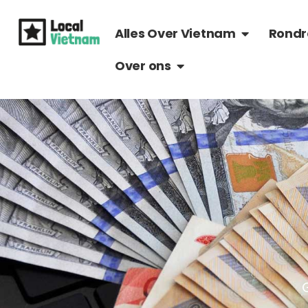
Ga
OPEN ALLES 
naar
Alles Over Vietnam
Rondr
de
OPEN OVER ONS
Over ons
inhoud