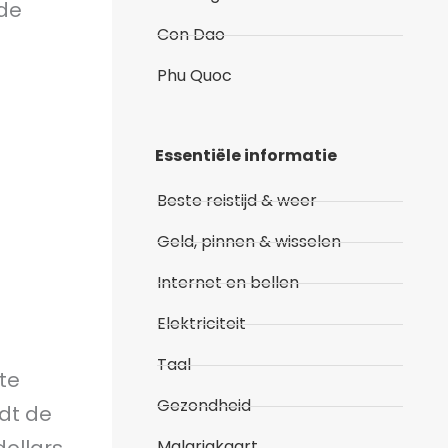
 de
Con Dao
Phu Quoc
Essentiële informatie
Beste reistijd & weer
Geld, pinnen & wisselen
Internet en bellen
Elektriciteit
Taal
te
Gezondheid
rdt de
Malariakaart