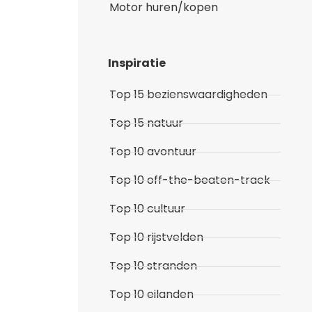
Motor huren/kopen
Inspiratie
Top 15 bezienswaardigheden
Top 15 natuur
Top 10 avontuur
Top 10 off-the-beaten-track
Top 10 cultuur
Top 10 rijstvelden
Top 10 stranden
Top 10 eilanden