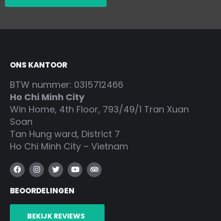
ONS KANTOOR
BTW nummer: 0315712466
Ho Chi Minh City
Win Home, 4th Floor, 793/49/1 Tran Xuan
Soan
Tan Hung ward, District 7
Ho Chi Minh City – Vietnam
F
I
T
Y
T
a
n
w
o
r
c
s
i
u
i
BEOORDELINGEN
e
t
t
t
p
b
a
t
u
a
o
g
e
b
d
o
r
r
e
v
BEKIJK REVIEWS