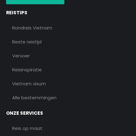
k
a
i
m
s
o
REISTIPS
r
Rondreis Vietnam
Beste reistijd
Vervoer
Reisinspiratie
Vietnam visum
Alle bestemmingen
ONZE SERVICES
Reis op maat