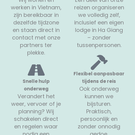
werken in Vietnam,
reizen organiseren
zijn bereikbaar in
we volledig zelf,
dezelfde tijdzone
inclusief een eigen
en staan direct in
lodge in Ha Giang
contact met onze
– zonder
partners ter
tussenpersonen.
plekke.
Flexibel aanpasbaar
Snelle hulp
tijdens de reis
Ook onderweg
onderweg
Verandert het
kunnen we
weer, vervoer of je
bijsturen.
planning? Wij
Praktisch,
schakelen direct
persoonlijk en
en regelen waar
zonder onnodig
nodig een
gedoe.