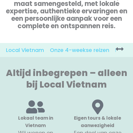
maat samengesteld, met lokale
expertise, authentieke ervaringen en
een persoonlijke aanpak voor een
complete en ontspannen reis.
Local Vietnam
Onze 4-weekse reizen
Reis o
Altijd inbegrepen – alleen
bij Local Vietnam
Lokaal team in
Eigen tours & lokale
Vietnam
aanwezigheid
Wij wonen en
Een deel van onze