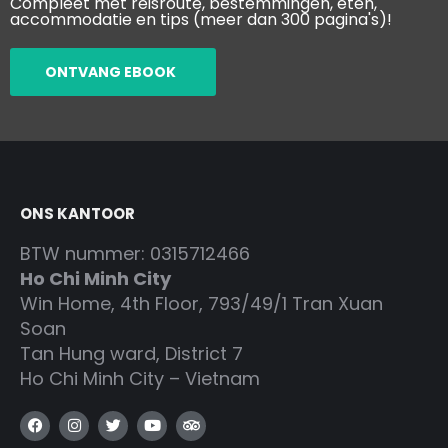
Compleet met reisroute, bestemmingen, eten,
accommodatie en tips (meer dan 300 pagina's)!
ONTVANG EBOOK
ONS KANTOOR
BTW nummer: 0315712466
Ho Chi Minh City
Win Home, 4th Floor, 793/49/1 Tran Xuan
Soan
Tan Hung ward, District 7
Ho Chi Minh City – Vietnam
F
I
T
Y
T
a
n
w
o
r