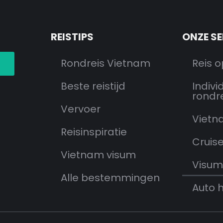
N
REISTIPS
ONZE S
Rondreis Vietnam
Reis 
Beste reistijd
Indivi
rondr
Vervoer
Vietn
Reisinspiratie
Cruis
Vietnam visum
Visum
Alle bestemmingen
Auto 