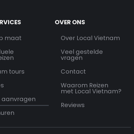
ERVICES
OVER ONS
op maat
Over Local Vietnam
duele
Veel gestelde
eizen
vragen
am tours
Contact
es
Waarom Reizen
met Local Vietnam?
 aanvragen
Reviews
huren