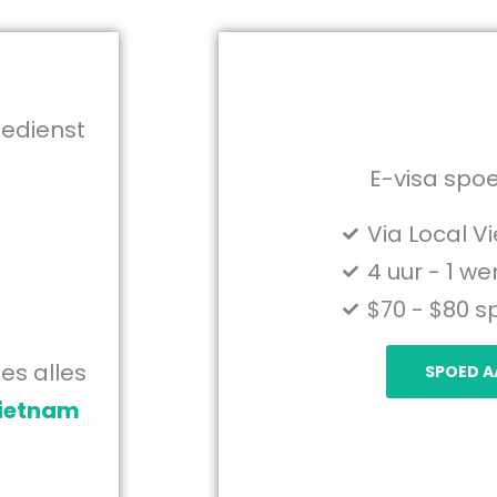
iedienst
E-visa spo
Via Local 
4 uur - 1 w
$70 - $80 
es alles
SPOED 
ietnam