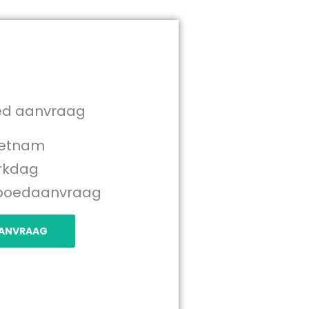
ed aanvraag
Vietnam
erkdag
spoedaanvraag
AANVRAAG