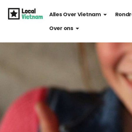
Ga
OPEN ALLES 
naar
Alles Over Vietnam
Rondr
de
OPEN OVER ONS
Over ons
inhoud