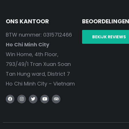
ONS KANTOOR
BEOORDELINGE
BTW nummer: 0315712466
BEKIJK REVIEWS
Ho Chi Minh City
Win Home, 4th Floor,
793/49/1 Tran Xuan Soan
Tan Hung ward, District 7
Ho Chi Minh City – Vietnam
F
I
T
Y
T
a
n
w
o
r
c
s
i
u
i
e
t
t
t
p
b
a
t
u
a
o
g
e
b
d
o
r
r
e
v