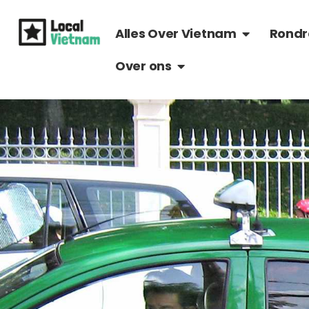
Ga
OPEN ALLES 
naar
Alles Over Vietnam
Rondr
de
OPEN OVER ONS
Over ons
inhoud