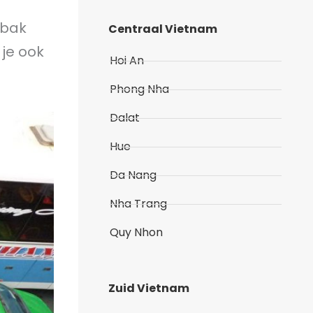
tbak
Centraal Vietnam
 je ook
Hoi An
Phong Nha
Dalat
Hue
Da Nang
Nha Trang
Quy Nhon
Zuid Vietnam