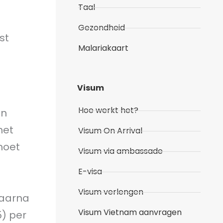
Taal
Gezondheid
st
Malariakaart
Visum
Hoe werkt het?
an
het
Visum On Arrival
moet
Visum via ambassade
E-visa
Visum verlengen
Daarna
Visum Vietnam aanvragen
5) per