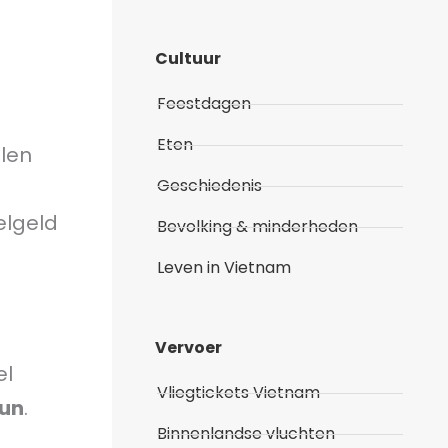
Cultuur
Feestdagen
Eten
alen
Geschiedenis
elgeld
Bevolking & minderheden
Leven in Vietnam
Vervoer
el
Vliegtickets Vietnam
un
.
Binnenlandse vluchten