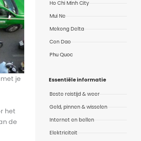
Ho Chi Minh City
Mui Ne
Mekong Delta
Con Dao
Phu Quoc
 met je
Essentiële informatie
Beste reistijd & weer
Geld, pinnen & wisselen
r het
Internet en bellen
aan de
Elektriciteit