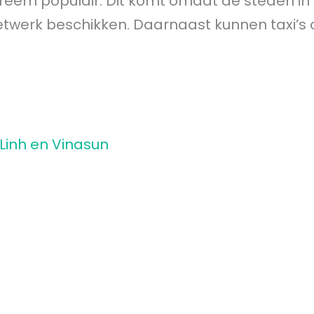
reem populair. Dit komt omdat de steden in 
twerk beschikken. Daarnaast kunnen taxi’s
 Linh en Vinasun