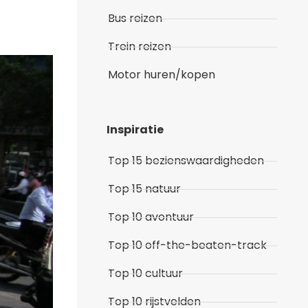
Bus reizen
Trein reizen
Motor huren/kopen
Inspiratie
Top 15 bezienswaardigheden
Top 15 natuur
Top 10 avontuur
Top 10 off-the-beaten-track
Top 10 cultuur
Top 10 rijstvelden