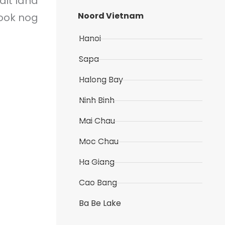
dit land
Noord Vietnam
 ook nog
Hanoi
Sapa
Halong Bay
Ninh Binh
Mai Chau
Moc Chau
Ha Giang
Cao Bang
Ba Be Lake