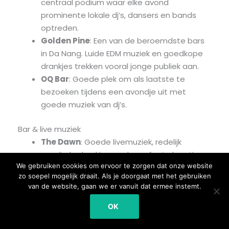
centraal podium waar elke avond
prominente lokale dj’s, dansers en bands
optreden.
Golden Pine
: Een van de beroemdste bars
in Da Nang. Luide EDM muziek en goedkope
drankjes trekken vooral jonge publiek aan.
OQ Bar
: Goede plek om als laatste te
bezoeken tijdens een avondje uit met
goede muziek van dj’s.
Bar & live muziek
The Dawn
: Goede livemuziek, redelijk
geprijsde drankjes en de perfecte locatie
We gebruiken cookies om ervoor te zorgen dat onze website
direct bij My Khe Beach.
zo soepel mogelijk draait. Als je doorgaat met het gebruiken
Seventeen Saloon
: Serveersters in sexy
van de website, gaan we er vanuit dat ermee instemt.
cowgirl-kostuums, ijskoud bier en
muzikanten die optreden elke avond, met
OK
voornamelijk expats en backpackers.