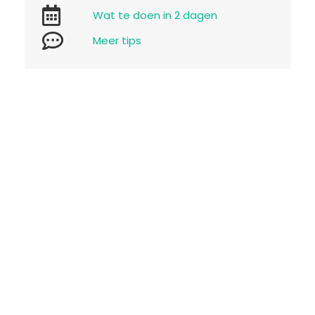
Wat te doen in 2 dagen
Meer tips
Boek je lokale Da Nang
tours & activiteiten
Da Nang tours