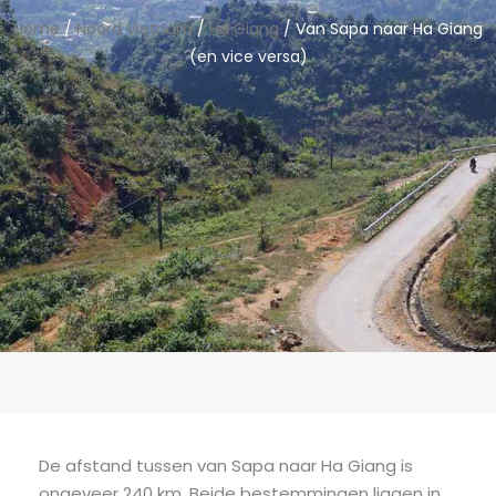
Home
/
Noord Vietnam
/
Ha Giang
/ Van Sapa naar Ha Giang
(en vice versa)
De afstand tussen van Sapa naar Ha Giang is
ongeveer 240 km. Beide bestemmingen liggen in