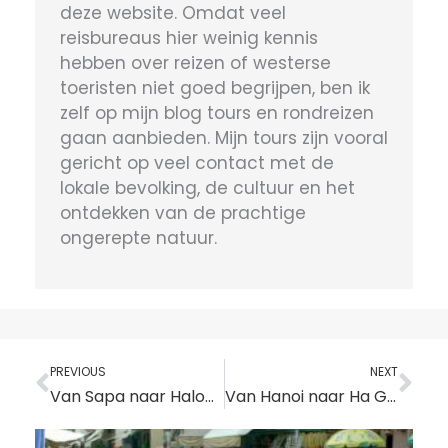
deze website. Omdat veel
reisbureaus hier weinig kennis
hebben over reizen of westerse
toeristen niet goed begrijpen, ben ik
zelf op mijn blog tours en rondreizen
gaan aanbieden. Mijn tours zijn vooral
gericht op veel contact met de
lokale bevolking, de cultuur en het
ontdekken van de prachtige
ongerepte natuur.
Vorige
Vo
PREVIOUS
NEXT
Van Sapa naar Halong Bay of Cat Ba (en vice versa) – Directe bus
Van Hanoi naar Ha Giang (en vice versa)