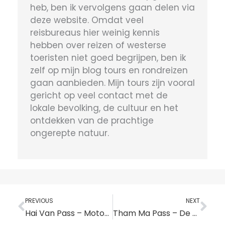
heb, ben ik vervolgens gaan delen via
deze website. Omdat veel
reisbureaus hier weinig kennis
hebben over reizen of westerse
toeristen niet goed begrijpen, ben ik
zelf op mijn blog tours en rondreizen
gaan aanbieden. Mijn tours zijn vooral
gericht op veel contact met de
lokale bevolking, de cultuur en het
ontdekken van de prachtige
ongerepte natuur.
Vorige
Vo
PREVIOUS
NEXT
Hai Van Pass – Motorroute, stops en alternatieven
Tham Ma Pass – De kronkelende bergpas in Ha Giang