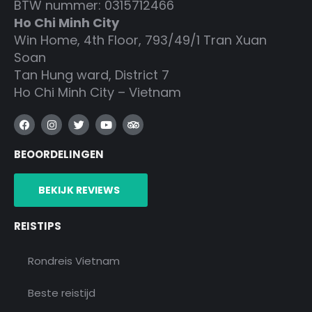
BTW nummer: 0315712466
Ho Chi Minh City
Win Home, 4th Floor, 793/49/1 Tran Xuan
Soan
Tan Hung ward, District 7
Ho Chi Minh City – Vietnam
F
I
T
Y
T
a
n
w
o
r
c
s
i
u
i
BEOORDELINGEN
e
t
t
t
p
b
a
t
u
a
o
g
e
b
d
o
r
r
e
v
BEKIJK REVIEWS
k
a
i
m
s
o
REISTIPS
r
Rondreis Vietnam
Beste reistijd