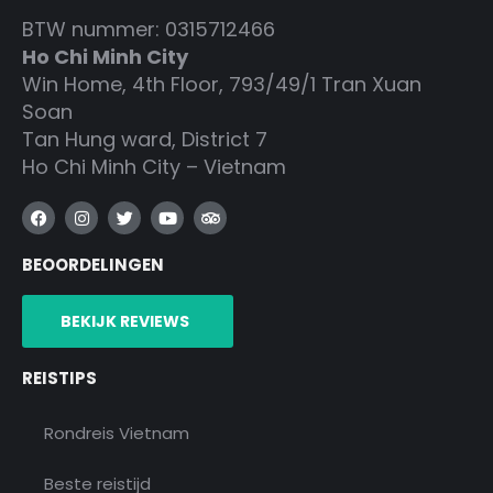
ONS KANTOOR
BTW nummer: 0315712466
Ho Chi Minh City
Win Home, 4th Floor, 793/49/1 Tran Xuan
Soan
Tan Hung ward, District 7
Ho Chi Minh City – Vietnam
F
I
T
Y
T
a
n
w
o
r
c
s
i
u
i
BEOORDELINGEN
e
t
t
t
p
b
a
t
u
a
o
g
e
b
d
o
r
r
e
v
BEKIJK REVIEWS
k
a
i
m
s
o
REISTIPS
r