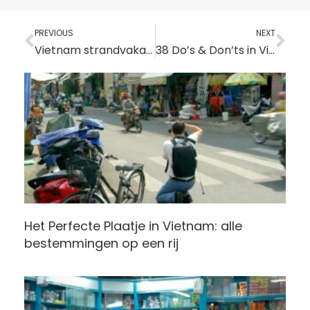
Vorige
Vo
PREVIOUS
NEXT
Vietnam strandvakantie – Beste reistijd & strandbestemmingen
38 Do’s & Don’ts in Vietnam – Wat wel en niet doen
Het Perfecte Plaatje in Vietnam: alle
bestemmingen op een rij