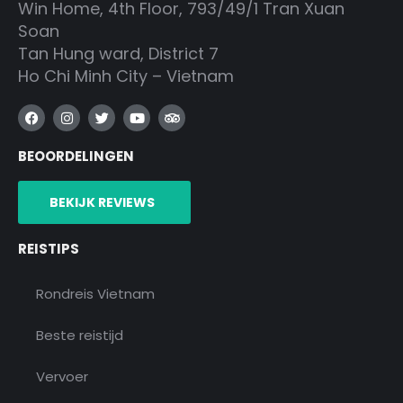
Win Home, 4th Floor, 793/49/1 Tran Xuan
Soan
Tan Hung ward, District 7
Ho Chi Minh City – Vietnam
F
I
T
Y
T
a
n
w
o
r
c
s
i
u
i
BEOORDELINGEN
e
t
t
t
p
b
a
t
u
a
o
g
e
b
d
o
r
r
e
v
BEKIJK REVIEWS
k
a
i
m
s
o
REISTIPS
r
Rondreis Vietnam
Beste reistijd
Vervoer