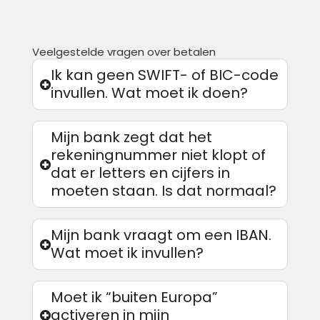
Veelgestelde vragen over betalen
Ik kan geen SWIFT- of BIC-code
invullen. Wat moet ik doen?
Mijn bank zegt dat het
rekeningnummer niet klopt of
dat er letters en cijfers in
moeten staan. Is dat normaal?
Mijn bank vraagt om een IBAN.
Wat moet ik invullen?
Moet ik “buiten Europa”
activeren in mijn