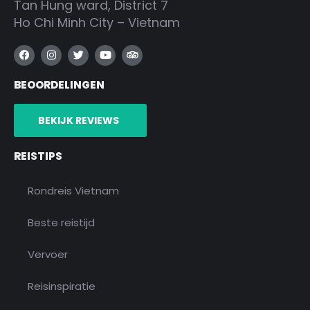
Tan Hung ward, District 7
Ho Chi Minh City – Vietnam
F
I
T
Y
T
a
n
w
o
r
c
s
i
u
i
BEOORDELINGEN
e
t
t
t
p
b
a
t
u
a
o
g
e
b
d
o
r
r
e
v
BEKIJK REVIEWS
k
a
i
m
s
o
REISTIPS
r
Rondreis Vietnam
Beste reistijd
Vervoer
Reisinspiratie