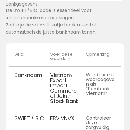
Bankgegevens
De SWIFT/BIC-code is essentieel voor
internationale overboekingen.
Zodra je deze invult, zal je bank meestal
automatisch de juiste banknaam tonen.
veld
Voer deze
Opmerking​
waarde in
Banknaam
Vietnam
Wordt soms
weergegeve
Export
n als
Import
“Eximbank
Commerci
Vietnam”
al Joint-
Stock Bank
SWIFT / BIC
EBVIVNVX
Controleer
deze
zorgvuldig —