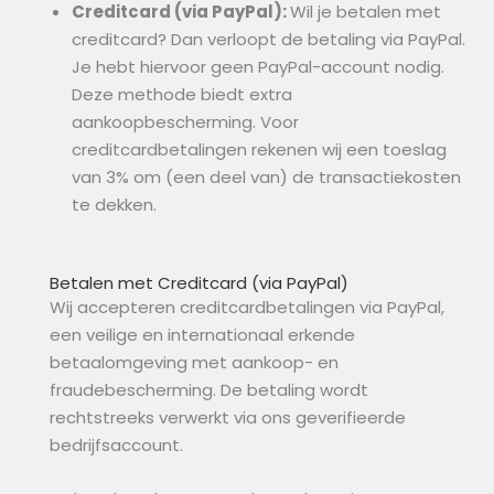
Creditcard (via PayPal):
Wil je betalen met
creditcard? Dan verloopt de betaling via PayPal.
Je hebt hiervoor geen PayPal-account nodig.
Deze methode biedt extra
aankoopbescherming. Voor
creditcardbetalingen rekenen wij een toeslag
van 3% om (een deel van) de transactiekosten
te dekken.
Betalen met Creditcard (via PayPal)
Wij accepteren creditcardbetalingen via PayPal,
een veilige en internationaal erkende
betaalomgeving met aankoop- en
fraudebescherming. De betaling wordt
rechtstreeks verwerkt via ons geverifieerde
bedrijfsaccount.