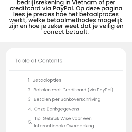
bedrijfsrekening in Vietnam of per
creditcard via PayPal. Op deze pagina
lees je precies hoe het betaalproces
werkt, welke betaalmethodes mogelijk
zijn en hoe je zeker weet dat je veilig en
correct betaalt.
Table of Contents
Betaalopties
Betalen met Creditcard (via PayPal)
Betalen per Bankoverschrijving
Onze Bankgegevens
Tip: Gebruik Wise voor een
Internationale Overboeking