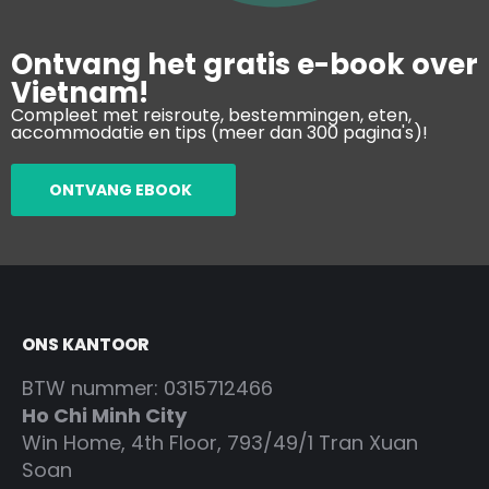
Ontvang het gratis e-book over
Vietnam!
Compleet met reisroute, bestemmingen, eten,
accommodatie en tips (meer dan 300 pagina's)!
ONTVANG EBOOK
ONS KANTOOR
BTW nummer: 0315712466
Ho Chi Minh City
Win Home, 4th Floor, 793/49/1 Tran Xuan
Soan