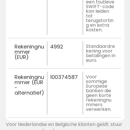
een foutieve
SWIFT-code
kan leiden
tot
terugstortin
g en extra
kosten.
Rekeningnu
4992
Standaardre
kening voor
mmer
betalingen in
(EUR)
euro.
Rekeningnu
100374587
Voor
sommige
mmer (EUR
Europese
-
banken die
alternatief)
geen korte
rekeningnu
mmers
verwerken.
Voor Nederlandse en Belgische klanten geldt: stuur