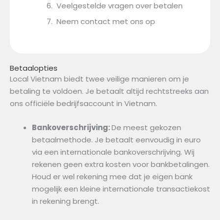
Veelgestelde vragen over betalen
Neem contact met ons op
Betaalopties
Local Vietnam biedt twee veilige manieren om je
betaling te voldoen. Je betaalt altijd rechtstreeks aan
ons officiële bedrijfsaccount in Vietnam.
Bankoverschrijving:
De meest gekozen
betaalmethode. Je betaalt eenvoudig in euro
via een internationale bankoverschrijving. Wij
rekenen geen extra kosten voor bankbetalingen.
Houd er wel rekening mee dat je eigen bank
mogelijk een kleine internationale transactiekost
in rekening brengt.