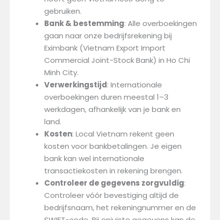
gebruiken.
Bank & bestemming
: Alle overboekingen
gaan naar onze bedrijfsrekening bij
Eximbank (Vietnam Export Import
Commercial Joint-Stock Bank) in Ho Chi
Minh City.
Verwerkingstijd
: Internationale
overboekingen duren meestal 1–3
werkdagen, afhankelijk van je bank en
land.
Kosten
: Local Vietnam rekent geen
kosten voor bankbetalingen. Je eigen
bank kan wel internationale
transactiekosten in rekening brengen.
Controleer de gegevens zorgvuldig
:
Controleer vóór bevestiging altijd de
bedrijfsnaam, het rekeningnummer en de
SWIFT-code. Bij onjuiste gegevens kan de