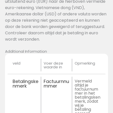
uitsluitend euro (EUR) naar de hierboven vermelde
euro-rekening. Vietnamese dong (VND),
Amerikaanse dollar (USD) of andere valuta worden
op deze rekening niet geaccepteerd en kunnen
door de bank worden geweigerd of teruggestuurd.
Controleer daarom altijd dat je betaling in euro
wordt verzonden.
Additional Information
veld
Voer deze
Opmerking​
waarde in
Betalingske
Factuurnnu
Vermeld
altijd je
nmerk
mmer
factuurnum
mer in het
betalingsken
merk, zodat
wij je
betaling