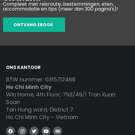
Compleet met reisroute, bestemmingen, eten,
accommodatie en tips (meer dan 300 pagina's)!
ONTVANG EBOOK
ONS KANTOOR
BTW nummer: 0315712466
Ho Chi Minh City
Win Home, 4th Floor, 793/49/1 Tran Xuan
Soan
Tan Hung ward, District 7
Ho Chi Minh City – Vietnam
F
I
T
Y
T