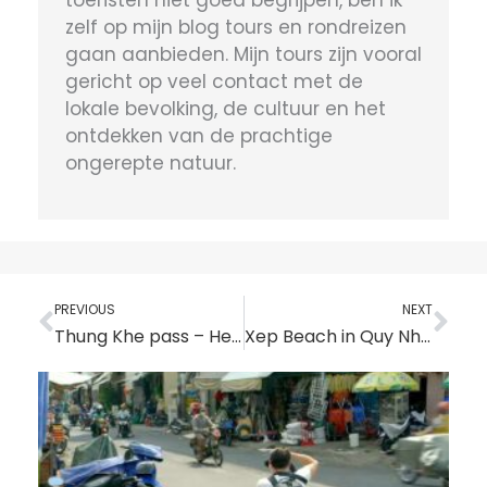
toeristen niet goed begrijpen, ben ik
zelf op mijn blog tours en rondreizen
gaan aanbieden. Mijn tours zijn vooral
gericht op veel contact met de
lokale bevolking, de cultuur en het
ontdekken van de prachtige
ongerepte natuur.
Vorige
Vo
PREVIOUS
NEXT
Thung Khe pass – Het beste uitzicht over Mai Chau
Xep Beach in Quy Nhon – Paradijs voor backpackers en strandliefhebbers