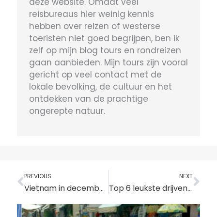
deze website. Omdat veel
reisbureaus hier weinig kennis
hebben over reizen of westerse
toeristen niet goed begrijpen, ben ik
zelf op mijn blog tours en rondreizen
gaan aanbieden. Mijn tours zijn vooral
gericht op veel contact met de
lokale bevolking, de cultuur en het
ontdekken van de prachtige
ongerepte natuur.
Vorige
Vo
PREVIOUS
NEXT
Vietnam in december – Weer, evenementen & beste plekken om te bezoeken
Top 6 leukste drijvende markten in de Mekong Delta