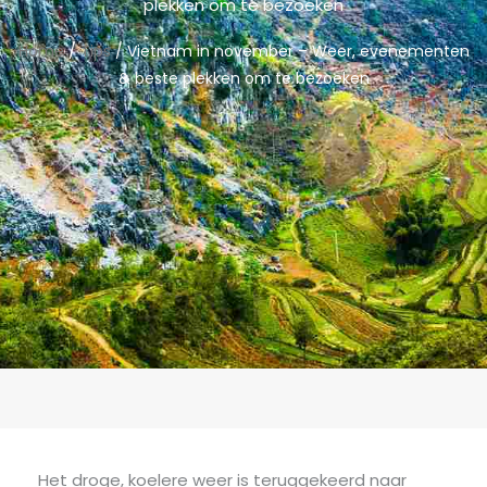
plekken om te bezoeken
Home
/
Tips
/ Vietnam in november – Weer, evenementen
& beste plekken om te bezoeken
Het droge, koelere weer is teruggekeerd naar