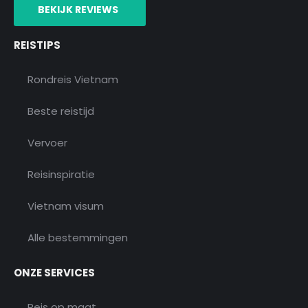
o
r
r
e
v
BEKIJK REVIEWS
k
a
i
m
s
o
REISTIPS
r
Rondreis Vietnam
Beste reistijd
Vervoer
Reisinspiratie
Vietnam visum
Alle bestemmingen
ONZE SERVICES
Reis op maat