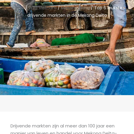
Home
/
Zuid Vietnam
/
Mekong Delta
/ Top 6 leukste
drijvende markten in de Mekong Delta
Drijvende markten zijn al meer dan 100 jaar een
manier van leven en handel voor Mekong Delta-