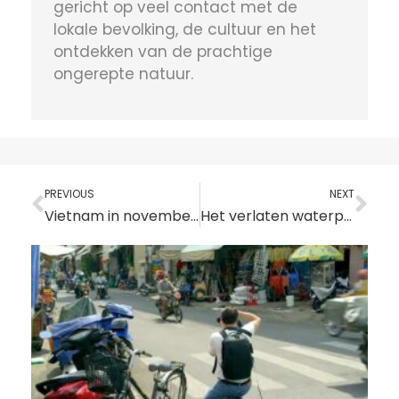
gericht op veel contact met de
lokale bevolking, de cultuur en het
ontdekken van de prachtige
ongerepte natuur.
Vorige
Vo
PREVIOUS
NEXT
Vietnam in november – Weer, evenementen & beste plekken om te bezoeken
Het verlaten waterpark in Hue: Ho Thuy Tien