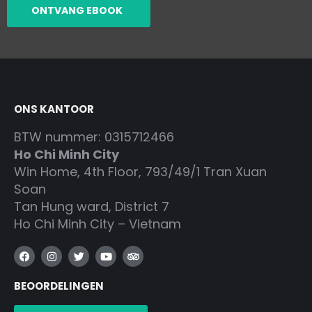
ONTVANG EBOOK
ONS KANTOOR
BTW nummer: 0315712466
Ho Chi Minh City
Win Home, 4th Floor, 793/49/1 Tran Xuan
Soan
Tan Hung ward, District 7
Ho Chi Minh City – Vietnam
F
I
T
Y
T
a
n
w
o
r
c
s
i
u
i
BEOORDELINGEN
e
t
t
t
p
b
a
t
u
a
o
g
e
b
d