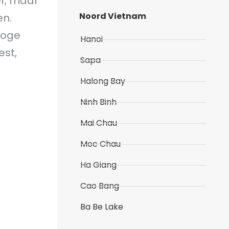
ef, maar
Noord Vietnam
en.
roge
Hanoi
est,
Sapa
Halong Bay
Ninh Binh
Mai Chau
Moc Chau
Ha Giang
Cao Bang
Ba Be Lake