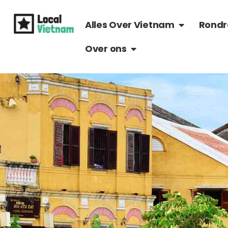
Ga
OPEN ALLES 
naar
Alles Over Vietnam
Rondr
de
OPEN OVER ONS
Over ons
inhoud