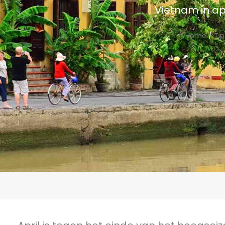
Vietnam in a
Home
/
Tip