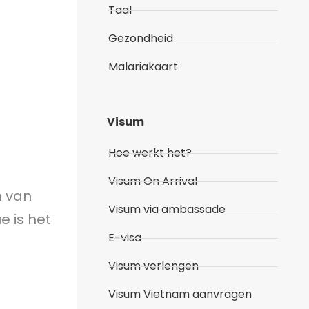
Taal
Gezondheid
Malariakaart
Visum
Hoe werkt het?
Visum On Arrival
n van
Visum via ambassade
e is het
E-visa
Visum verlengen
Visum Vietnam aanvragen