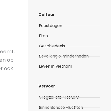
Cultuur
Feestdagen
Eten
Geschiedenis
neemt,
Bevolking & minderheden
gen op
Leven in Vietnam
et ook
Vervoer
Vliegtickets Vietnam
Binnenlandse vluchten