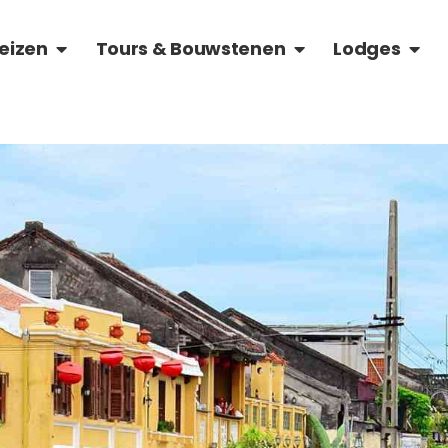
OVER VIETNAM
OPEN RONDREIZEN
OPEN TOURS & BOU
OPEN
eizen
Tours & Bouwstenen
Lodges