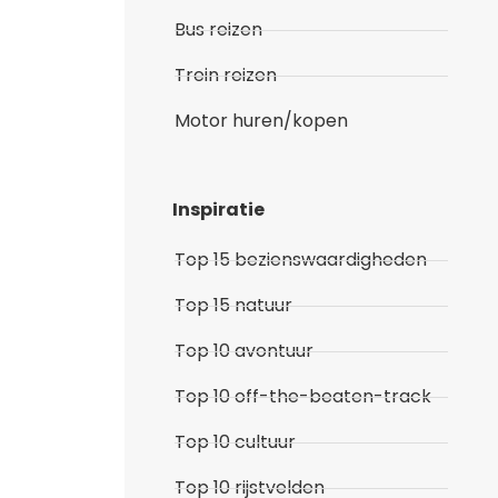
Bus reizen
Trein reizen
Motor huren/kopen
Inspiratie
Top 15 bezienswaardigheden
Top 15 natuur
Top 10 avontuur
Top 10 off-the-beaten-track
Top 10 cultuur
Top 10 rijstvelden