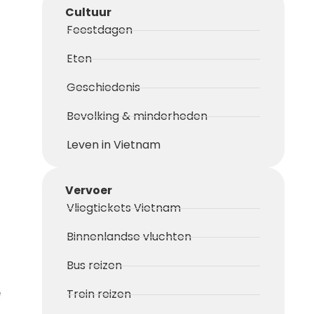
Cultuur
Feestdagen
Eten
Geschiedenis
Bevolking & minderheden
Leven in Vietnam
Vervoer
Vliegtickets Vietnam
Binnenlandse vluchten
Bus reizen
e
Trein reizen