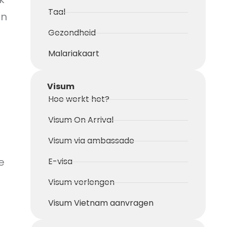
Taal
en
Gezondheid
Malariakaart
Visum
Hoe werkt het?
Visum On Arrival
Visum via ambassade
e
E-visa
Visum verlengen
Visum Vietnam aanvragen