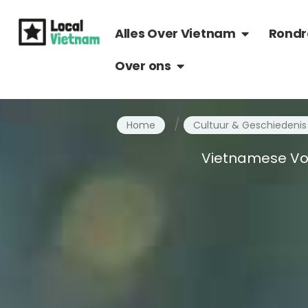
Ga
OPEN ALLES 
naar
Alles Over Vietnam
Rondr
de
OPEN OVER ONS
Over ons
inhoud
/
Home
Cultuur & Geschiedenis
Vietnamese Volk