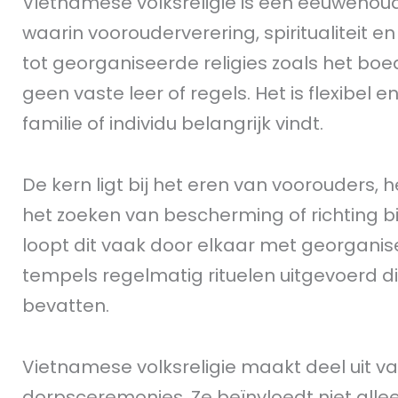
Vietnamese volksreligie is een eeuwenou
waarin voorouderverering, spiritualiteit e
tot georganiseerde religies zoals het bo
geen vaste leer of regels. Het is flexibel 
familie of individu belangrijk vindt.
De kern ligt bij het eren van voorouders,
het zoeken van bescherming of richting bi
loopt dit vaak door elkaar met georganise
tempels regelmatig rituelen uitgevoerd die
bevatten.
Vietnamese volksreligie maakt deel uit van
dorpsceremonies. Ze beïnvloedt niet all