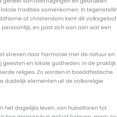
d geheel van overtuigingen en gebruiken
n lokale tradities samenkomen. In tegenstelli
eddhisme of christendom kent dit volksgeloof
en persoonlijk, en past zich aan aan wat een
 het streven naar harmonie met de natuur en
j geesten en lokale godheden. In de praktijk
erde religies. Zo worden in boeddhistische
 duidelijk elementen uit de volksreligie
 het dagelijks leven, van huisaltaren tot
een hoe mensen hun geloof beleven, maar oo