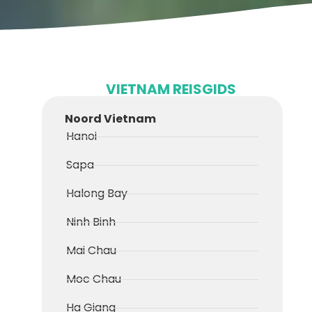
VIETNAM REISGIDS
Noord Vietnam
Hanoi
Sapa
Halong Bay
Ninh Binh
Mai Chau
Moc Chau
Ha Giang