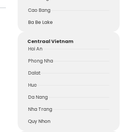
Cao Bang
Ba Be Lake
Centraal Vietnam
Hoi An
Phong Nha
Dalat
Hue
Da Nang
Nha Trang
Quy Nhon