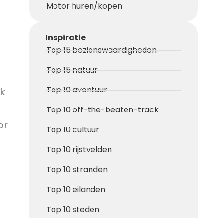
Motor huren/kopen
Inspiratie
Top 15 bezienswaardigheden
Top 15 natuur
Top 10 avontuur
jk
Top 10 off-the-beaten-track
or
Top 10 cultuur
Top 10 rijstvelden
Top 10 stranden
Top 10 eilanden
Top 10 steden