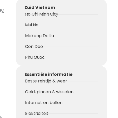
Zuid Vietnam
ng
Ho Chi Minh City
Mui Ne
Mekong Delta
Con Dao
Phu Quoc
Essentiële informatie
Beste reistijd & weer
Geld, pinnen & wisselen
Internet en bellen
Elektriciteit
k