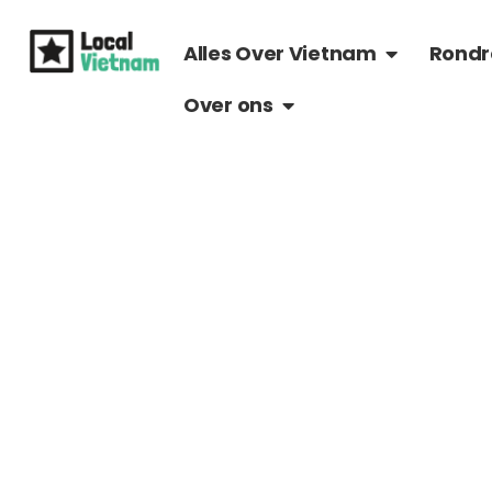
Ga
OPEN ALLES 
naar
Alles Over Vietnam
Rondr
de
OPEN OVER ONS
Over ons
inhoud