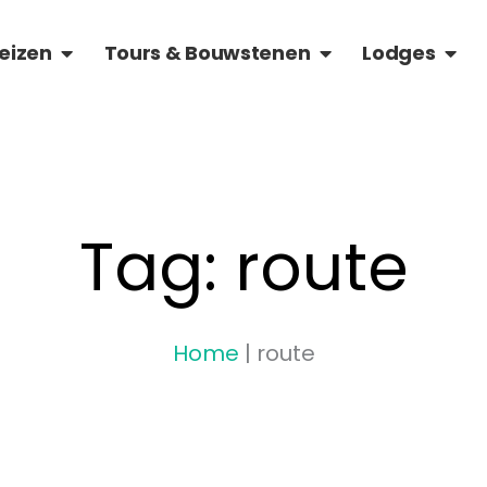
OVER VIETNAM
OPEN RONDREIZEN
OPEN TOURS & BOU
OPEN
eizen
Tours & Bouwstenen
Lodges
Tag: route
Home
|
route