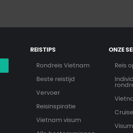
N
REISTIPS
ONZE S
Rondreis Vietnam
Reis 
Beste reistijd
Indivi
rondr
Vervoer
Vietn
Reisinspiratie
Cruis
Vietnam visum
Visum