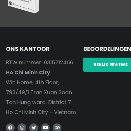
ONS KANTOOR
BEOORDELINGE
BTW nummer: 0315712466
BEKIJK REVIEWS
Ho Chi Minh City
Win Home, 4th Floor,
793/49/1 Tran Xuan Soan
Tan Hung ward, District 7
Ho Chi Minh City – Vietnam
F
I
T
Y
T