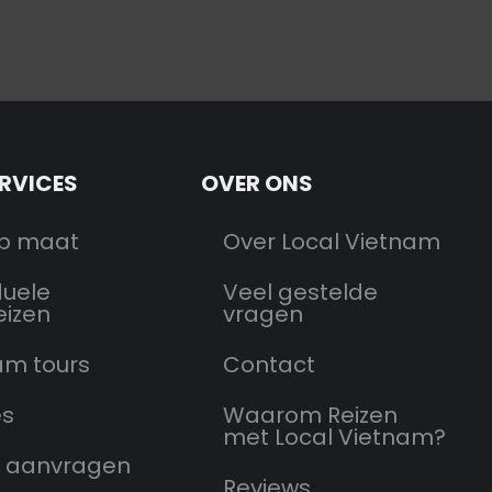
ERVICES
OVER ONS
op maat
Over Local Vietnam
duele
Veel gestelde
eizen
vragen
am tours
Contact
es
Waarom Reizen
met Local Vietnam?
 aanvragen
Reviews