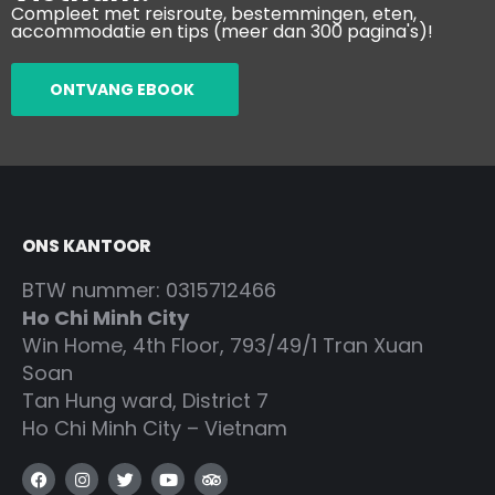
Compleet met reisroute, bestemmingen, eten,
accommodatie en tips (meer dan 300 pagina's)!
ONTVANG EBOOK
ONS KANTOOR
BTW nummer: 0315712466
Ho Chi Minh City
Win Home, 4th Floor, 793/49/1 Tran Xuan
Soan
Tan Hung ward, District 7
Ho Chi Minh City – Vietnam
F
I
T
Y
T