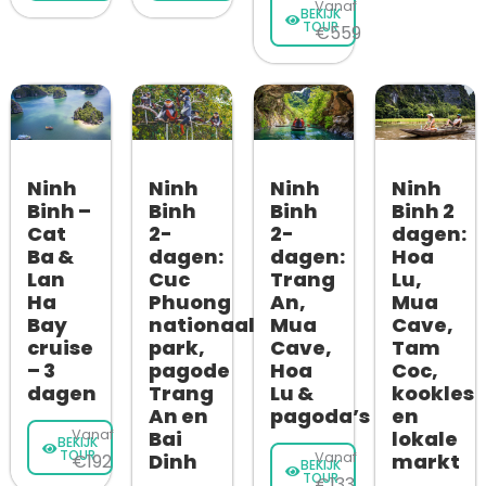
Vanaf
BEKIJK
TOUR
€559
Ninh
Ninh
Ninh
Ninh
Binh –
Binh
Binh
Binh 2
Cat
2-
2-
dagen:
Ba &
dagen:
dagen:
Hoa
Lan
Cuc
Trang
Lu,
Ha
Phuong
An,
Mua
Bay
nationaal
Mua
Cave,
cruise
park,
Cave,
Tam
– 3
pagode
Hoa
Coc,
dagen
Trang
Lu &
kookles
An en
pagoda’s
en
Vanaf
Bai
lokale
BEKIJK
TOUR
Dinh
Vanaf
markt
€192
BEKIJK
TOUR
€133