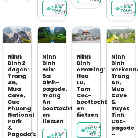
Vanaf
Vanaf
BEKIJK
BEKIJK
TOUR
TOUR
€148
€124
Ninh
Ninh
Ninh
Ninh
Binh 2
Binh
Binh
Binh
dagen:
reis:
ervaring:
verkenn
Trang
Bai
Hoa
Trang
An,
Dinh-
Lu,
An,
Mua
pagode,
Tam
Mua
Cave,
Trang
Coc-
Cave
Cuc
An
boottocht
&
Phuong
boottocht
en
Tuyet
National
en
fietsen
Tinh
Park
fietsen
Coc-
& ​​
Vanaf
pagode
BEKIJK
TOUR
Pagoda’s
Vanaf
–
€47
BEKIJK