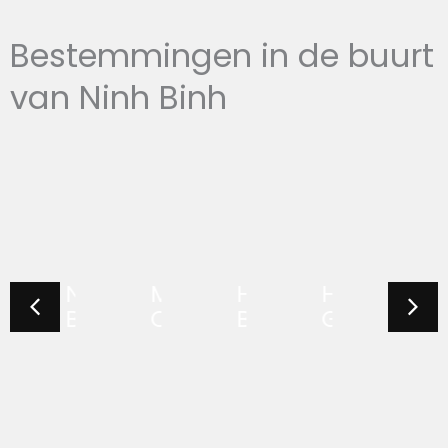
Bestemmingen in de buurt
van Ninh Binh
Ninh
Mai
Halong
Ha
Ca
apa
Binh
Chau
Bay
Giang
Ba