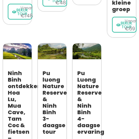
TOUR
kleine
€48
Vanaf
groep
BEKIJK
TOUR
€148
Vanaf
BEKIJK
TOUR
€69
Ninh
Pu
Pu
Binh
luong
Luong
ontdekken:
Nature
Nature
Hoa
Reserve
Reserve
Lu,
&
&
Mua
Ninh
Ninh
Cave,
Binh
Binh
Tam
3-
4-
Coc &
daagse
daagse
fietsen
tour
ervaring
–