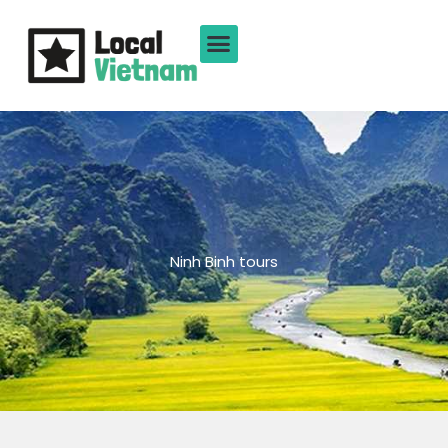
Ga
naar
de
inhoud
Ninh Binh tours