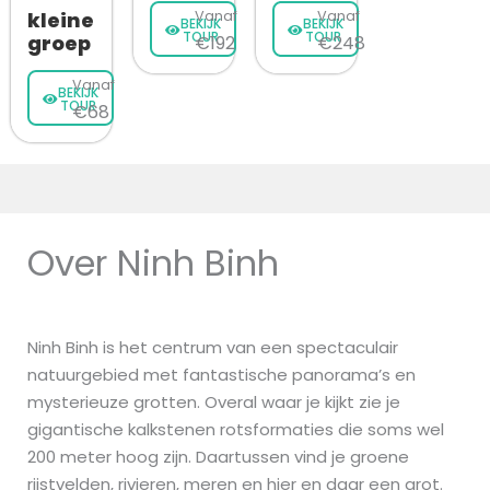
kleine
Vanaf
Vanaf
BEKIJK
BEKIJK
TOUR
TOUR
groep
€192
€248
Vanaf
BEKIJK
TOUR
€68
Over Ninh Binh
Ninh Binh is het centrum van een spectaculair
natuurgebied met fantastische panorama’s en
mysterieuze grotten. Overal waar je kijkt zie je
gigantische kalkstenen rotsformaties die soms wel
200 meter hoog zijn. Daartussen vind je groene
rijstvelden, rivieren, meren en hier en daar een grot.