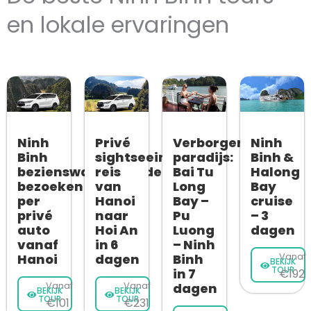
en lokale ervaringen
Privé
Ninh
Verborgen
Ninh
sightseeing
Binh
paradijs:
Binh &
reis
bezienswaardigheden
Bai Tu
Halong
van
bezoeken
Long
Bay
Hanoi
per
Bay –
cruise
naar
privé
Pu
– 3
Hoi An
auto
Luong
dagen
in 6
vanaf
– Ninh
dagen
Hanoi
Binh
Vanaf
BEKIJK
TOUR
in 7
€192
Vanaf
Vanaf
dagen
BEKIJK
BEKIJK
TOUR
TOUR
€231
€101