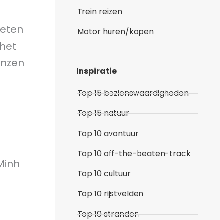
Trein reizen
weten
Motor huren/kopen
 het
enzen
Inspiratie
Top 15 bezienswaardigheden
Top 15 natuur
Top 10 avontuur
Top 10 off-the-beaten-track
Minh
Top 10 cultuur
Top 10 rijstvelden
Top 10 stranden