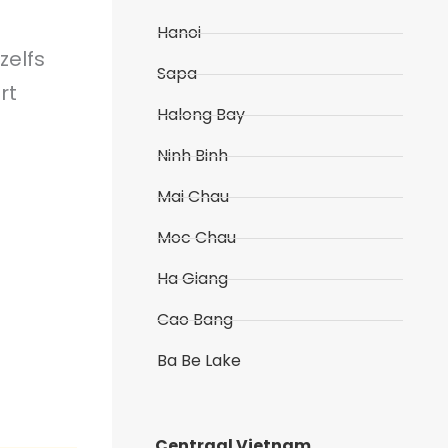
Hanoi
zelfs
Sapa
rt
Halong Bay
Ninh Binh
Mai Chau
Moc Chau
Ha Giang
Cao Bang
Ba Be Lake
Centraal Vietnam