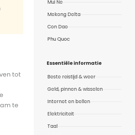
Mui Ne
n
Mekong Delta
Con Dao
Phu Quoc
Essentiële informatie
ven tot
Beste reistijd & weer
Geld, pinnen & wisselen
de
Internet en bellen
tnam te
Elektriciteit
Taal