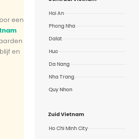
Hoi An
oor een
Phong Nha
etnam
Dalat
waarden
lijf en
Hue
Da Nang
Nha Trang
Quy Nhon
Zuid Vietnam
Ho Chi Minh City