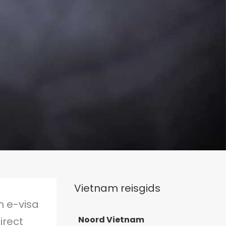
Vietnam reisgids
m e-visa
Noord Vietnam
irect