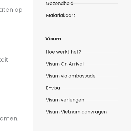
Gezondheid
laten op
Malariakaart
Visum
Hoe werkt het?
eit
Visum On Arrival
Visum via ambassade
E-visa
Visum verlengen
Visum Vietnam aanvragen
nkomen.