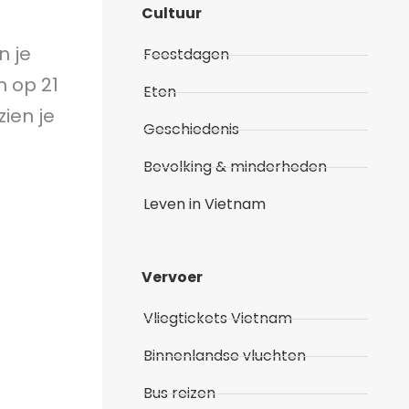
Cultuur
n je
Feestdagen
 op 21
Eten
ien je
Geschiedenis
Bevolking & minderheden
Leven in Vietnam
Vervoer
Vliegtickets Vietnam
Binnenlandse vluchten
Bus reizen