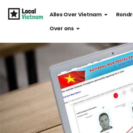
Ga
OPEN ALLES 
naar
Alles Over Vietnam
Rondr
de
OPEN OVER ONS
Over ons
inhoud