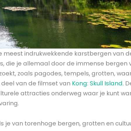
e meest indrukwekkende karstbergen van de
utes, die je allemaal door de immense bergen 
ezoekt, zoals pagodes, tempels, grotten, wa
 deel van de filmset van
Kong: Skull Island
. D
turele attracties onderweg waar je kunt wa
aring.
als je van torenhoge bergen, grotten en cultu