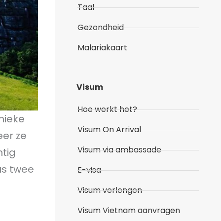
Taal
Gezondheid
Malariakaart
Visum
Hoe werkt het?
nieke
Visum On Arrival
eer ze
Visum via ambassade
htig
us twee
E-visa
Visum verlengen
Visum Vietnam aanvragen