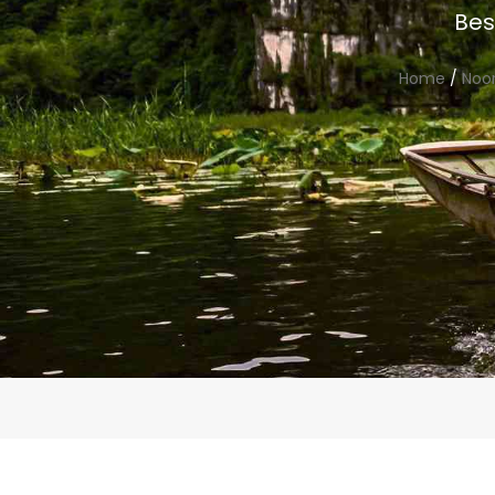
Bes
Home
/
Noo