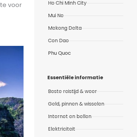
Ho Chi Minh City
te voor
Mui Ne
Mekong Delta
Con Dao
Phu Quoc
Essentiële informatie
Beste reistijd & weer
Geld, pinnen & wisselen
Internet en bellen
Elektriciteit