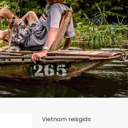
 Coc
n of Tam Coc
Vietnam reisgids