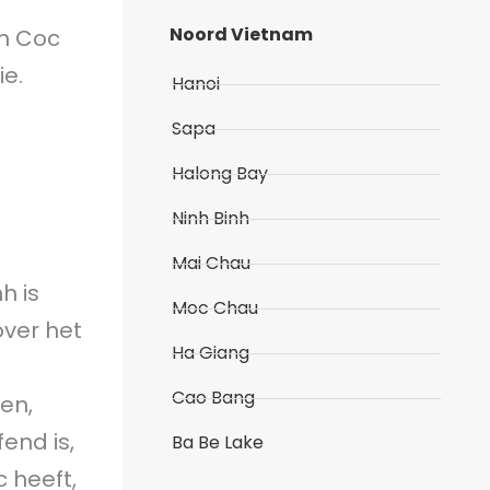
Noord Vietnam
am Coc
ie.
Hanoi
Sapa
Halong Bay
Ninh Binh
Mai Chau
h is
Moc Chau
over het
Ha Giang
Cao Bang
en,
end is,
Ba Be Lake
 heeft,