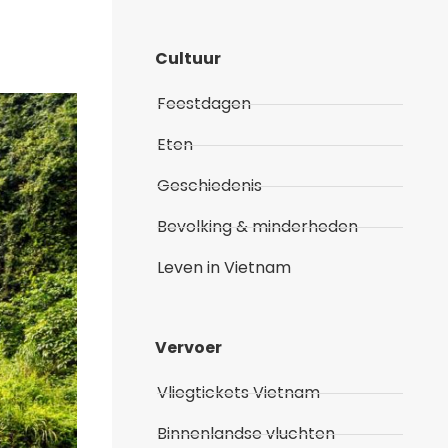
Cultuur
Feestdagen
Eten
Geschiedenis
Bevolking & minderheden
Leven in Vietnam
Vervoer
Vliegtickets Vietnam
Binnenlandse vluchten