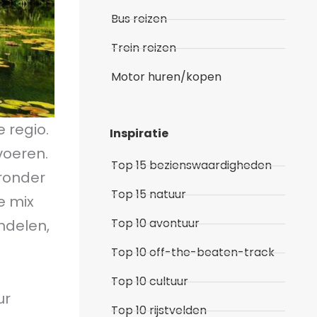
Bus reizen
Trein reizen
Motor huren/kopen
 regio.
Inspiratie
voeren.
Top 15 bezienswaardigheden
aronder
Top 15 natuur
e mix
Top 10 avontuur
ndelen,
Top 10 off-the-beaten-track
Top 10 cultuur
ur
Top 10 rijstvelden