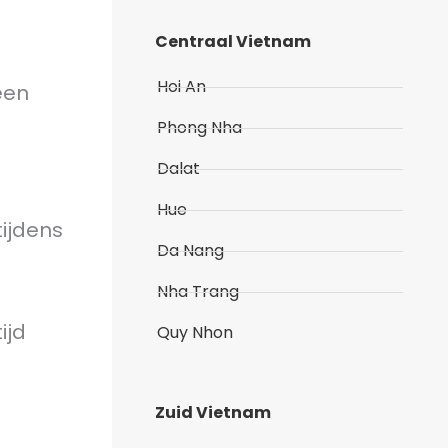
Centraal Vietnam
Hoi An
 een
Phong Nha
Dalat
Hue
ijdens
Da Nang
Nha Trang
ijd
Quy Nhon
Zuid Vietnam