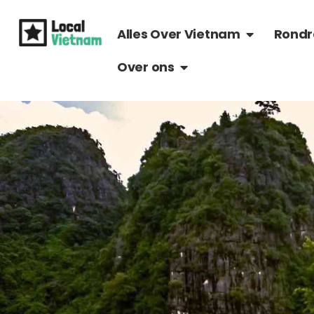
Ga
OPEN ALLES 
naar
Alles Over Vietnam
Rondr
de
OPEN OVER ONS
Over ons
inhoud