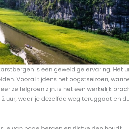
karstbergen is een geweldige ervaring. Het u
velden. Vooral tijdens het oogstseizoen, wann
r ze felgroen zijn, is het een werkelijk prac
 2 uur, waar je dezelfde weg teruggaat en d
als je van hoge bergen en rijstvelden houdt.