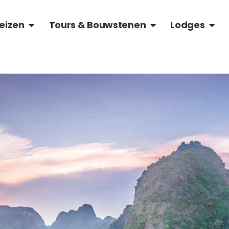
OVER VIETNAM
OPEN RONDREIZEN
OPEN TOURS & BOU
OPEN
eizen
Tours & Bouwstenen
Lodges