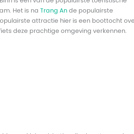
inh is één van de populairste toeristische
am. Het is na
Trang An
de populairste
pulairste attractie hier is een boottocht ov
 fiets deze prachtige omgeving verkennen.