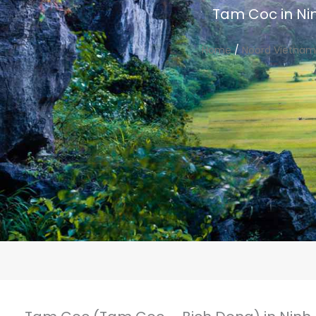
Tam Coc in Ni
Home
/
Noord Vietnam