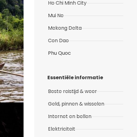
Ho Chi Minh City
Mui Ne
Mekong Delta
Con Dao
Phu Quoc
Essentiële informatie
Beste reistijd & weer
Geld, pinnen & wisselen
Internet en bellen
Elektriciteit