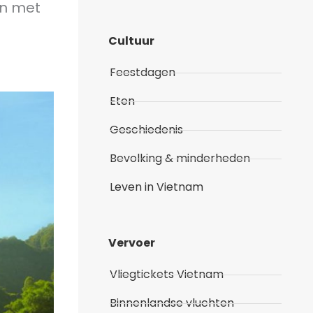
en met
Cultuur
Feestdagen
Eten
Geschiedenis
Bevolking & minderheden
Leven in Vietnam
Vervoer
Vliegtickets Vietnam
Binnenlandse vluchten