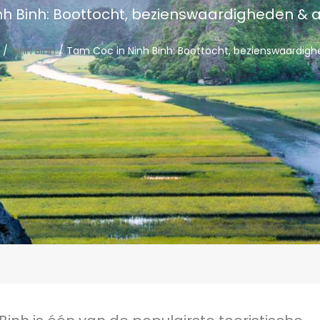
nh Binh: Boottocht, bezienswaardigheden 
/
Ninh Binh
/ Tam Coc in Ninh Binh: Boottocht, bezienswaard