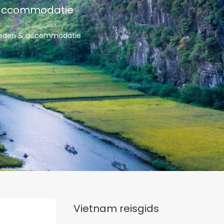
& accommodatie
igheden & accommodatie
Vietnam reisgids