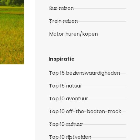
Bus reizen
Trein reizen
Motor huren/kopen
Inspiratie
Top 15 bezienswaardigheden
Top 15 natuur
Top 10 avontuur
Top 10 off-the-beaten-track
Top 10 cultuur
Top 10 rijstvelden