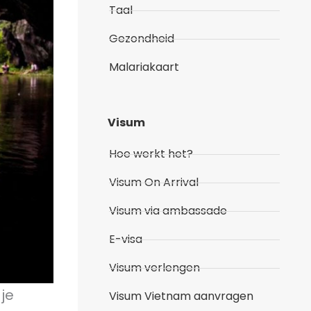
Taal
Gezondheid
Malariakaart
Visum
Hoe werkt het?
Visum On Arrival
Visum via ambassade
E-visa
Visum verlengen
je
Visum Vietnam aanvragen