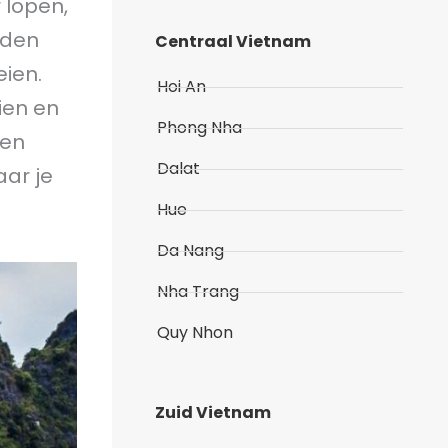
 lopen,
rden
Centraal Vietnam
ien.
Hoi An
ien en
Phong Nha
sen
Dalat
ar je
Hue
Da Nang
Nha Trang
Quy Nhon
Zuid Vietnam