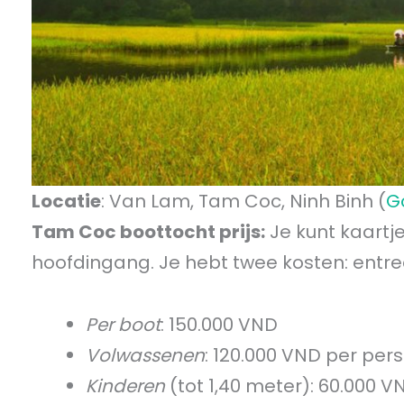
Locatie
: Van Lam, Tam Coc, Ninh Binh (
G
Tam Coc boottocht prijs:
Je kunt kaartj
hoofdingang. Je hebt twee kosten: entre
Per boot
: 150.000 VND
Volwassenen
: 120.000 VND per per
Kinderen
(tot 1,40 meter): 60.000 VND