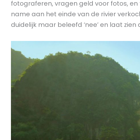
fotograferen, vragen geld voor fotos, e
name aan het einde van de rivier verkoc
duidelijk maar beleefd ‘nee’ en laat zien