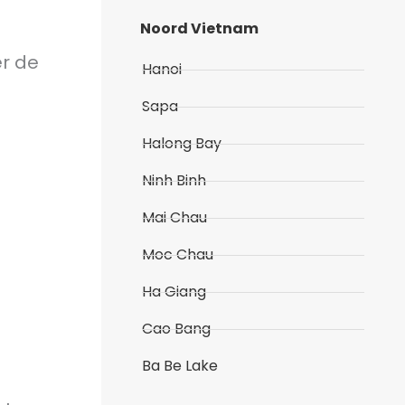
Noord Vietnam
er de
Hanoi
Sapa
Halong Bay
Ninh Binh
Mai Chau
Moc Chau
Ha Giang
Cao Bang
Ba Be Lake