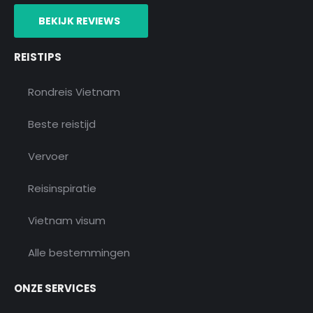
o
g
e
b
d
o
r
r
e
v
BEKIJK REVIEWS
k
a
i
m
s
o
REISTIPS
r
Rondreis Vietnam
Beste reistijd
Vervoer
Reisinspiratie
Vietnam visum
Alle bestemmingen
ONZE SERVICES