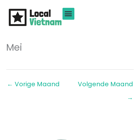
Ga
naar
de
inhoud
Mei
←
Vorige Maand
Volgende Maand
→