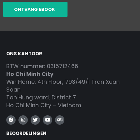
ONTVANG EBOOK
ONS KANTOOR
BTW nummer: 0315712466
Ho Chi Minh City
Win Home, 4th Floor, 793/49/1 Tran Xuan
Soan
Tan Hung ward, District 7
Ho Chi Minh City – Vietnam
F
I
T
Y
T
a
n
w
o
r
c
s
i
u
i
BEOORDELINGEN
e
t
t
t
p
b
a
t
u
a