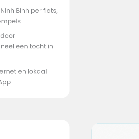
inh Binh per fiets,
tempels
 door
neel een tocht in
ernet en lokaal
sApp