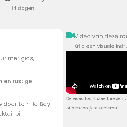
14 dagen
Video van deze ro
Krijg een visuele in
ur met gids,
n en rustige
De video toont sfeerbeelden va
e door Lan Ha Bay
of persoonlijk reisschema.
tail bij