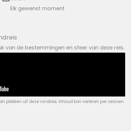
Elk gewenst moment
ndreis
druk van de bestemmingen en sfeer van deze reis.
n plekken uit deze rondreis. Inhoud kan variëren per seizoen