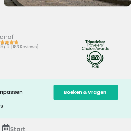
anaf
,8/5
[183 Reviews]
anpassen
Boeken & Vragen
is
Start