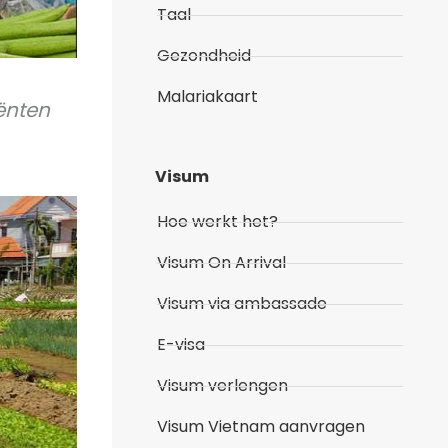
Taal
Gezondheid
Malariakaart
iënten
Visum
Hoe werkt het?
Visum On Arrival
Visum via ambassade
E-visa
Visum verlengen
Visum Vietnam aanvragen