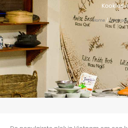
Kookles 
Home
/
Centraal