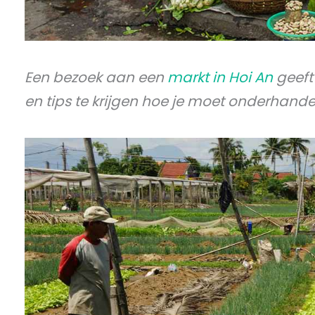
Een bezoek aan een
markt in Hoi An
geeft 
en tips te krijgen hoe je moet onderhande