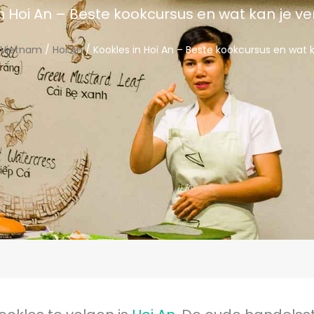
in Hoi An – Beste kookcursus en wat kan je v
 Vietnam
/
Hoi An
/ Kookles in Hoi An – Beste kookcursus en wat