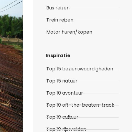
Bus reizen
Trein reizen
Motor huren/kopen
Inspiratie
Top 15 bezienswaardigheden
Top 15 natuur
Top 10 avontuur
Top 10 off-the-beaten-track
Top 10 cultuur
Top 10 rijstvelden