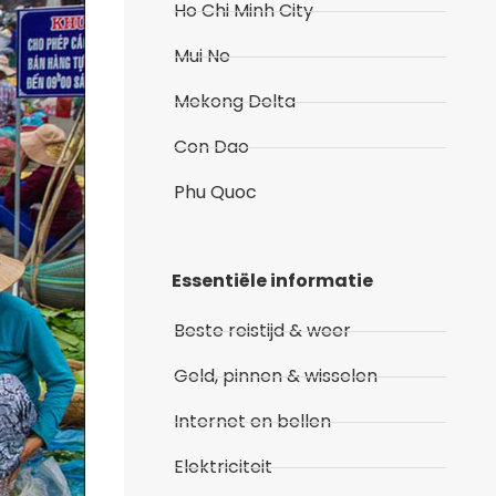
Ho Chi Minh City
Mui Ne
Mekong Delta
Con Dao
Phu Quoc
Essentiële informatie
Beste reistijd & weer
Geld, pinnen & wisselen
Internet en bellen
Elektriciteit