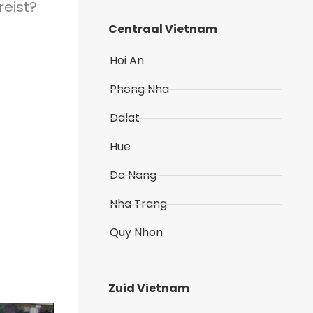
reist?
Centraal Vietnam
Hoi An
Phong Nha
Dalat
Hue
Da Nang
Nha Trang
Quy Nhon
Zuid Vietnam