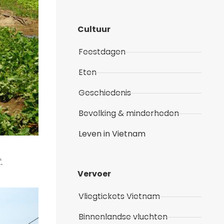
Cultuur
Feestdagen
Eten
Geschiedenis
Bevolking & minderheden
Leven in Vietnam
.
Vervoer
Vliegtickets Vietnam
Binnenlandse vluchten