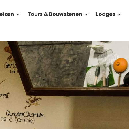
OVER VIETNAM
OPEN RONDREIZEN
OPEN TOURS & BOU
OPEN
eizen
Tours & Bouwstenen
Lodges