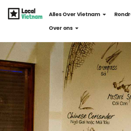
Ga
OPEN ALLES 
naar
Alles Over Vietnam
Rondr
de
OPEN OVER ONS
Over ons
inhoud