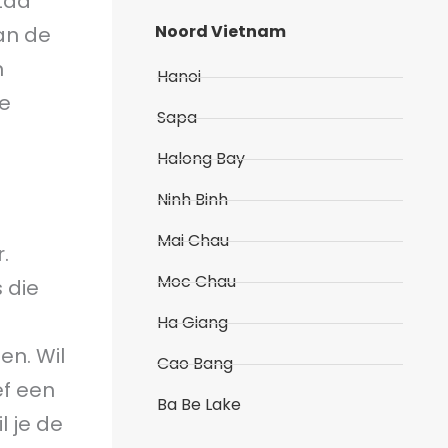
tad
Noord Vietnam
van de
n
Hanoi
de
Sapa
Halong Bay
Ninh Binh
Mai Chau
.
Moc Chau
 die
Ha Giang
en. Wil
Cao Bang
ef een
Ba Be Lake
l je de