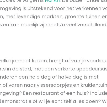
ookles te volgen is
Hoi An
. De oude handelss
e omgeving is uitstekend voor het verkennen 
, met levendige markten, groente tuinen e
ezen kan moeilijk zijn met zo veel verschillen
 welke je moet kiezen, hangt af van je voorkeur
 in de stad, met een verkorte spoedcursus
 anderen een hele dag of halve dag is met
en of varen naar vissersdorpjes en kruidentuin
omgeving? Een restaurant of een huis? Inclusi
onstratie of wil je echt zelf alles doen? Wi